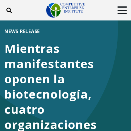
Toggle search
Tog
ABOUT
POLICY
PRODUCTS
NEWS RELEASE
BLOG
EVENTS
SUBSCRIBE
Mientras
DONATE
manifestantes
Facebook
Twitter
YouTube
Instagram
oponen la
biotecnología,
cuatro
organizaciones